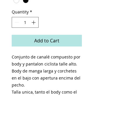
Quantity
*
Add to Cart
Conjunto de canalé compuesto por
body y pantalon ciclista talle alto.
Body de manga larga y corchetes
en el bajo con apertura encima del
pecho.
Talla unica, tanto el body como el
pantalon ciclistan tallan
perfectamente hasta la L.
Contorno pecho : 80 - 100cm.
Contorno cintura : 60 - 40cm.