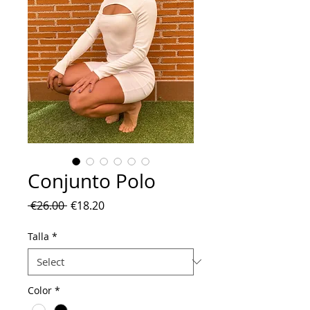
Conjunto Polo
Regular
Sale
 €26.00 
€18.20
Price
Price
Talla
*
Color
*