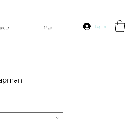
Log In
tacto
Más...
hapman
e
ce