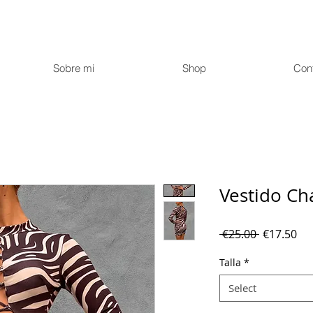
Sobre mi
Shop
Con
Vestido C
Regular
Sal
 €25.00 
€17.50
Price
Pri
Talla
*
Select